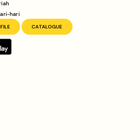
riah
ari-hari
FILE
CATALOGUE