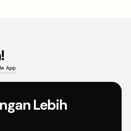
!
le App
angan Lebih