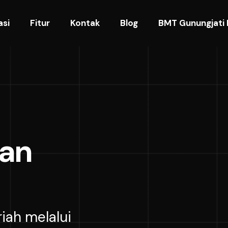
asi
Fitur
Kontak
Blog
BMT Gunungjati 
an
iah melalui